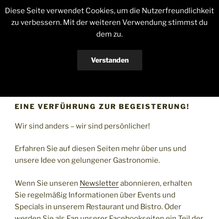
Zum
Diese Seite verwendet Cookies, um die Nutzerfreundlichkeit
Inhalt
zu verbessern. Mit der weiteren Verwendung stimmst du
springen
dem zu.
RESTAURANTE LA BÉCASSE
Eine Verführung zur Begeisterung
Verstanden
Menü
Datenschutzerklärung
EINE VERFÜHRUNG ZUR BEGEISTERUNG!
Wir sind anders – wir sind persönlicher!
Erfahren Sie auf diesen Seiten mehr über uns und
unsere Idee von gelungener Gastronomie.
Wenn Sie unseren
Newsletter
abonnieren, erhalten
Sie regelmäßig Informationen über Events und
Specials in unserem Restaurant und Bistro. Oder
werden Sie als Fan unserer Facebookseiten ein Teil der