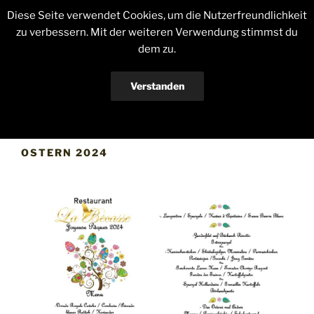
Zum
Diese Seite verwendet Cookies, um die Nutzerfreundlichkeit
Inhalt
zu verbessern. Mit der weiteren Verwendung stimmst du
springen
dem zu.
RESTAURANTE LA BÉCASSE
Eine Verführung zur Begeisterung
Verstanden
Menü
Datenschutzerklärung
OSTERN 2024